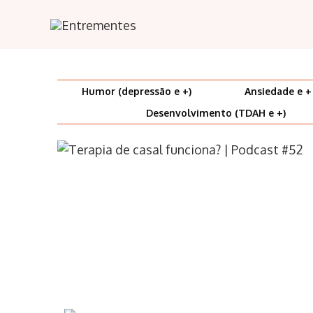
Ir
para
o
conteúdo
Humor (depressão e +)
Ansiedade e +
Desenvolvimento (TDAH e +)